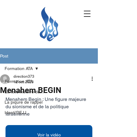
Post
Formation ATA
direction373
Formation ATA
12 oct. 2023
Menahem BEGIN
La folle histoire de...
Menahem Begin : Une figure majeure 
La piqure de rappel
du sionisme et de la politique 
Identi'DEJJ
Israélienne
Voir la vidéo