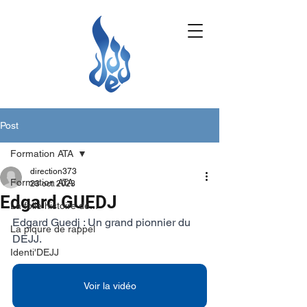
Post
Formation ATA
direction373
Formation ATA
23 oct. 2023
Edgard GUEDJ
La folle histoire de...
Edgard Guedj : Un grand pionnier du 
La piqure de rappel
DEJJ.
Identi'DEJJ
Voir la vidéo