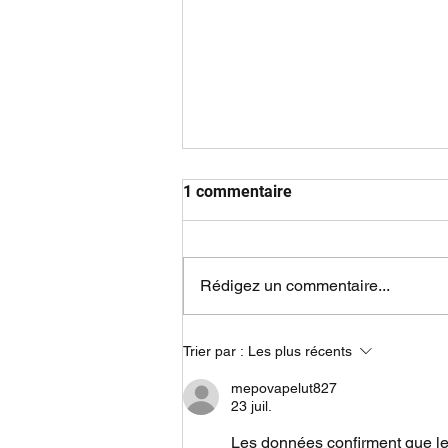
1 commentaire
Rédigez un commentaire...
Avraham: représentant de la
Trier par :
Les plus récents
bonté.
mepovapelut827
23 juil.
Les données confirment que le 