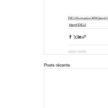
DEJJ
formation
ATA
identi'd
Identi'DEJJ
Posts récents