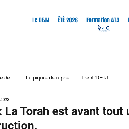
Le DEJJ
ÉTÉ 2026
Formation ATA
re de...
La piqure de rappel
Identi'DEJJ
 2023
: La Torah est avant tout 
ruction.