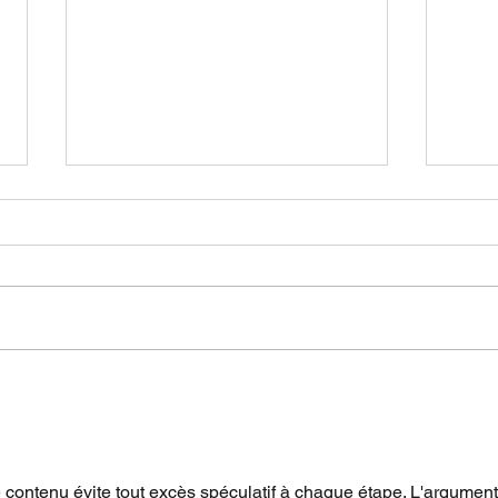
Souccot : la symbolique de
Yom 
collectivité des quatre
Yona
espèces.
autr
contenu évite tout excès spéculatif à chaque étape. L'argument