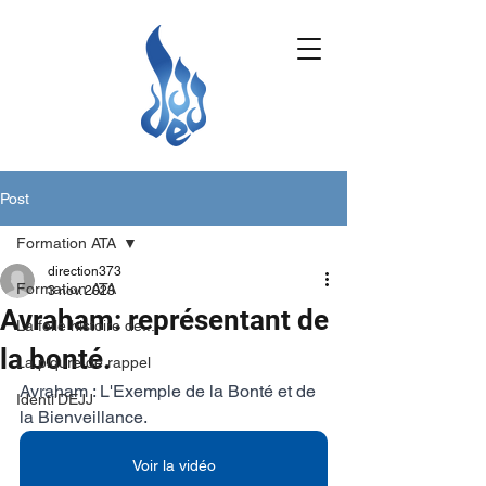
Post
Formation ATA
direction373
Formation ATA
3 nov. 2023
Avraham: représentant de
La folle histoire de...
la bonté.
La piqure de rappel
Avraham : L'Exemple de la Bonté et de 
Identi'DEJJ
la Bienveillance.
Voir la vidéo