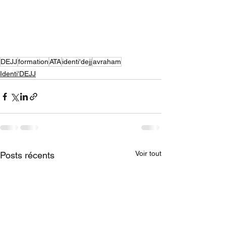
DEJJ
formation
ATA
identi'dejj
avraham
Identi'DEJJ
Voir tout
Posts récents